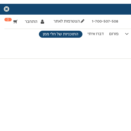
0
1-700-507-508
הצטרפות לאתר
התחבר
פורום
דברו איתי
התוכניות של חלי ממן