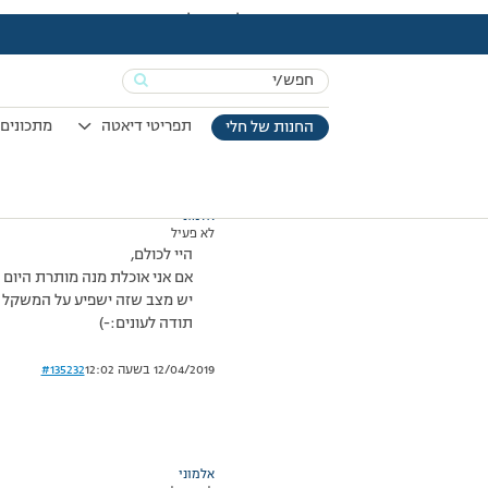
עמוד הבית
>
דיונים
>
פורום
>
מנה מותרת לפני שקילה
This topic has תגובה 1, 2 משתתפים, and was last updated
Search
מוצגות 2 תגובות – 1 עד 2 (מתוך 2 סה״כ)
for:
05/10/2014 בשעה 19:52
#135231
תפריטי דיאטה
מתכונים 
החנות של חלי
אלמוני
לא פעיל
היי לכולם,
אם אני אוכלת מנה מותרת היום 
יש מצב שזה ישפיע על המשקל 
תודה לעונים:-)
12/04/2019 בשעה 12:02
#135232
אלמוני