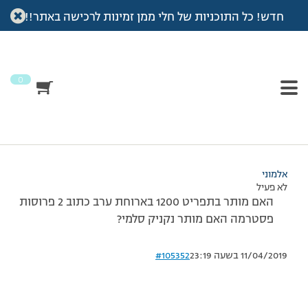
חדש! כל התוכניות של חלי ממן זמינות לרכישה באתר!!
עמוד הבית
>
דיונים
>
פורום
>
מבקשת עזרה דחוף!
This topic has תגובה 1, 5 משתתפים, and was last updated
לפני
7 שנים, 4 חודשים
by
אלמוני
.
0
מוצגות 5 תגובות – 1 עד 5 (מתוך 5 סה״כ)
27/02/2017 בשעה 19:03
#105350
אלמוני
לא פעיל
האם מותר בתפריט 1200 בארוחת ערב כתוב 2 פרוסות
פסטרמה האם מותר נקניק סלמי?
11/04/2019 בשעה 23:19
#105352