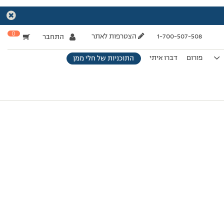
0
1-700-507-508
הצטרפות לאתר
התחבר
פורום
דברו איתי
התוכניות של חלי ממן