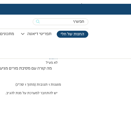
עמוד הבית
>
דיונים
>
פורום
>
לרוסנה
This topic has 0 תגובות, משתתף 1, and was last updated
Search
מוצגות 1 תגובות (מתוך 1 סה״כ)
for:
07/03/2008 בשעה 12:22
#48215
תפריטי דיאטה
מתכונים 
החנות של חלי
אלמוני
לא פעיל
מה קורה עם מסיבת פורים מגיעי
מוצגות 1 תגובות (מתוך 1 סה״כ)
יש להתחבר למערכת על מנת להגיב.