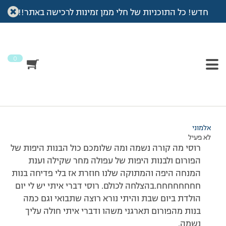
חדש! כל התוכניות של חלי ממן זמינות לרכישה באתר!!
עמוד הבית
>
דיונים
>
פורום
>
לרוסי היפה..
This topic has תגובה 1, 2 משתתפים, and was last updated
לפני
7 שנים, 4 חודשים
by
אלמוני
.
0
מוצגות 2 תגובות – 1 עד 2 (מתוך 2 סה״כ)
15/07/2008 בשעה 22:51
#65000
אלמוני
לא פעיל
רוסי מה קורה נשמה ומה שלומכם כול הבנות היפות של
הפורום ולבנות היפות של עפולה מחר שקילה וענת
המנחה היפה והמתוקה שלנו חוזרת אז בלי פדיחה בנות
חחחחחחחח.בהצלחה לכולם. רוסי דברי איתי יש לי יום
הולדת ביום שבת והיתי נורא רוצה שתבואי וגם כמה
בנות מהפורום תארגני משהו ודברי איתי חולה עליך
נשמה.