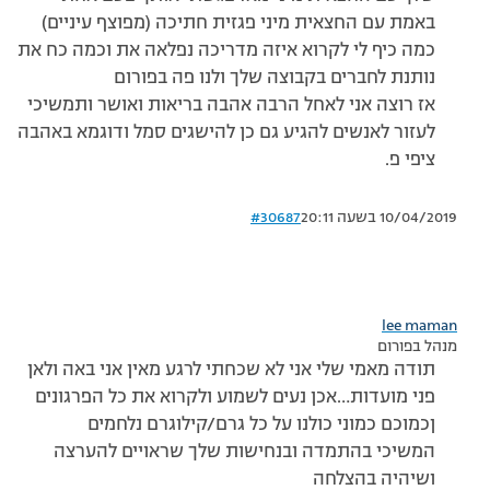
באמת עם החצאית מיני פגזית חתיכה (מפוצף עיניים)
כמה כיף לי לקרוא איזה מדריכה נפלאה את וכמה כח את
נותנת לחברים בקבוצה שלך ולנו פה בפורום
אז רוצה אני לאחל הרבה אהבה בריאות ואושר ותמשיכי
לעזור לאנשים להגיע גם כן להישגים סמל ודוגמא באהבה
ציפי פ.
10/04/2019 בשעה 20:11
#30687
lee maman
מנהל בפורום
תודה מאמי שלי אני לא שכחתי לרגע מאין אני באה ולאן
פני מועדות…אכן נעים לשמוע ולקרוא את כל הפרגונים
ןכמוכם כמוני כולנו על כל גרם/קילוגרם נלחמים
המשיכי בהתמדה ובנחישות שלך שראויים להערצה
ושיהיה בהצלחה