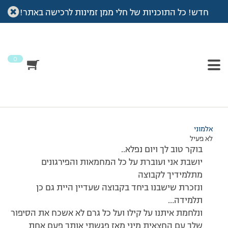
חדש! כל התוכניות של חלי ממן זמינות לרכישה באתר!
עמוד הבית
>
דיונים
>
פורום
>
לענת המדריכה
This topic has תגובה 1, 2 משתתפים, and was last updated
לפני
7 שנים, 4 חודשים
by
אלמוני
.
0
מוצגות 2 תגובות – 1 עד 2 (מתוך 2 סה״כ)
29/11/2007 בשעה 5:41
#30686
אלמוני
לא פעיל
בוקר טוב לך ויום נפלא..
יושבת אני ועוברת על כל המחמאות והפירגונים
מתלמידיך לקבוצה
ונזכרת שישבנו ביחד בקבוצה שעדיין היית גם כן
תלמידה…
ונלחמת איתנו על קילו ועל כל גרם לא אשכח את הסיפור
שלך עם החצאית מיני מאז פגשתי אותך פעם אחת