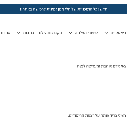
חדש! כל התוכניות של חלי ממן זמינות לרכישה באתר!!
לפני 7 שנים, 4 חודשים
by
אלמוני
.
דיאטטיים
סיפורי הצלחה
הקבוצות שלנו
כתבות
אודות
צאי אדם אוהבת ומעריצה לנצח
יני.צריך אותה על רצפת הריקודים.