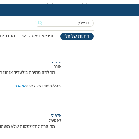
עמוד הבית
>
דיונים
>
פורום
>
למלאך השומר והדואג לכולנו
This topic has תגובה 1, 2 משתתפים, and was last updated
Search
מוצגות 2 תגובות – 1 עד 2 (מתוך 2 סה״כ)
for:
17/03/2008 בשעה 22:23
#49741
תפריטי דיאטה
מתכונים 
החנות של חלי
אלמוני
אורח
החלמה מהירה בילעדיך אנחנו ח
11/04/2019 בשעה 8:56
#49742
אלמוני
לא פעיל
מה קרה לחלי?מקוה שלא משהו רצ