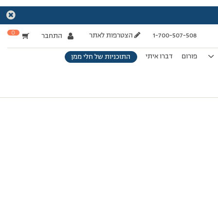
0
1-700-507-508
הצטרפות לאתר
התחבר
פורום
דברו איתי
התוכניות של חלי ממן