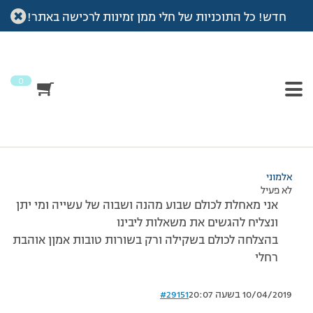
חדש! כל התוכניות של חלי ממן זמינות לרכישה באתר!
עמוד הבית
>
דיונים
>
פורום
>
לכולנו ביחד
This topic has תגובה 1, 3 משתתפים, and was last updated
לפני
7 שנים, 4 חודשים
by
אלמוני
.
0
מוצגות 3 תגובות – 1 עד 3 (מתוך 3 סה״כ)
17/11/2007 בשעה 23:09
#29150
אלמוני
לא פעיל
אני מאחלת לכולם שבוע מהנה ושבוה של עשייה ומי יתן
ונצליח להגשים את משאלות ליבינו
בהצלחה לכולם בשקילה ורק בשורות טובות אמןן אוהבת
רחלי
10/04/2019 בשעה 20:07
#29151