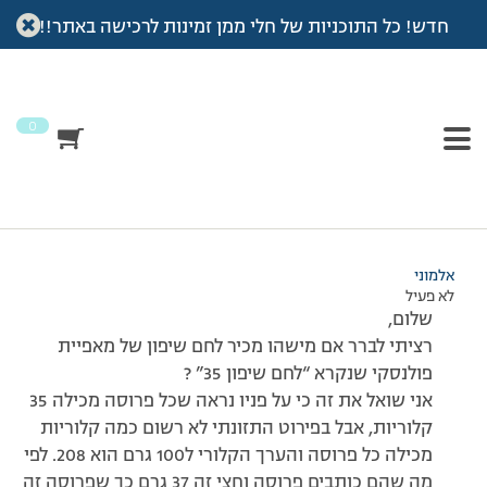
חדש! כל התוכניות של חלי ממן זמינות לרכישה באתר!!
עמוד הבית
>
דיונים
>
פורום
>
לחם שיפון 35 של מאפיית פולנסקי
This topic has תגובה 1, 2 משתתפים, and was last updated
לפני
7 שנים, 3 חודשים
by
אלמוני
.
0
מוצגות 2 תגובות – 1 עד 2 (מתוך 2 סה״כ)
31/08/2014 בשעה 16:35
#137012
אלמוני
לא פעיל
שלום,
רציתי לברר אם מישהו מכיר לחם שיפון של מאפיית
פולנסקי שנקרא “לחם שיפון 35” ?
אני שואל את זה כי על פניו נראה שכל פרוסה מכילה 35
קלוריות, אבל בפירוט התזונתי לא רשום כמה קלוריות
מכילה כל פרוסה והערך הקלורי ל100 גרם הוא 208. לפי
מה שהם כותבים פרוסה וחצי זה 37 גרם כך שפרוסה זה