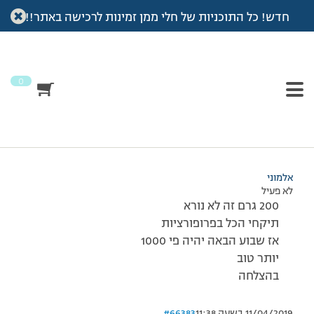
חדש! כל התוכניות של חלי ממן זמינות לרכישה באתר!!
עמוד הבית
>
דיונים
>
פורום
>
לדייזי
This topic has תגובה 1, 2 משתתפים, and was last updated
לפני
7 שנים, 3 חודשים
by
אלמוני
.
0
מוצגות 2 תגובות – 1 עד 2 (מתוך 2 סה״כ)
29/07/2008 בשעה 22:15
#66382
אלמוני
לא פעיל
200 גרם זה לא נורא
תיקחי הכל בפרופורציות
אז שבוע הבאה יהיה פי 1000
יותר טוב
בהצלחה
11/04/2019 בשעה 11:38
#66383