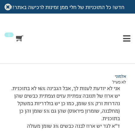
חדש! כל התוכניות של חלי ממן זמינות לרכישה באתר!!
עמוד הבית
>
דיונים
>
פורום
>
לגבי כמויות תשובה לגילת קרני
This topic has תגובה 1, 2 משתתפים, and was last updated
לפני
7 שנים, 4 חודשים
by
אלמוני
.
0
מוצגות 2 תגובות – 1 עד 2 (מתוך 2 סה״כ)
16/07/2009 בשעה 14:22
#92395
אלמוני
לא פעיל
אני לא יודעת לענות לך, אבל הגבינה 16% לא בתוכנית.
יש ארוז של תנובה צפתית עזים וצפתית כבשים שהן
נהדרות ורק 5% שומן, כמו כן יש בולדריות במשקל
(מחלבנה, שומרון פיראוס) שהן גם 5% שומן והן כן
בתוכנית.
ד”א לגד יש ארוז לבנה כבשים 3% שומן מעולה