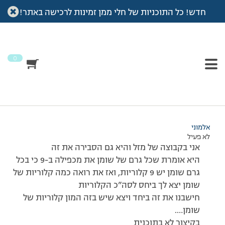
חדש! כל התוכניות של חלי ממן זמינות לרכישה באתר!
עמוד הבית
>
דיונים
>
פורום
>
לגבי החטיף שוקולד 92 קלוריות של עלית
This topic has תגובה 1, 2 משתתפים, and was last updated
לפני
7 שנים, 3 חודשים
by
אלמוני
.
0
מוצגות 2 תגובות – 1 עד 2 (מתוך 2 סה״כ)
31/01/2011 בשעה 20:23
#176140
אלמוני
לא פעיל
אני בקבוצה של מזל והיא גם הסבירה את זה
היא אומרת שכל גרם של שומן את מכפילה ב-9 כי בכל
גרם שומן יש 9 קלוריות, ואז את רואה כמה קלוריות של
שומן יצא לך ביחס לסה”כ הקלוריות
חישבנו את זה ביחד ויצא שיש בזה המון קלוריות של
שומן….
בקיצור לא בתוכנית