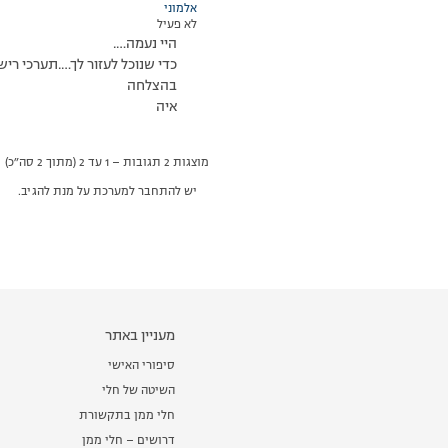
אלמוני
לא פעיל
היי נעמה….
כדי שנוכל לעזור לך….תערכי ריש
בהצלחה
איה
מוצגות 2 תגובות – 1 עד 2 (מתוך 2 סה״כ)
יש להתחבר למערכת על מנת להגיב.
מעניין באתר
סיפורי האישי
השיטה של חלי
חלי ממן בתקשורת
דרושים – חלי ממן