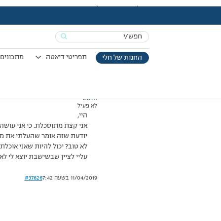
עמוד הבית
>
דיונים
>
פורום
>
לא יורדת במשקל…
This topic has תגובה 1, 2 משתתפים, and was last updated
Search
מוצגות 2 תגובות – 1 עד 2 (מתוך 2 סה״כ)
for:
03/01/2008 בשעה 15:57
#37625
תפריטי דיאטה
מתכונים 
החנות של חלי
אלמוני
לא פעיל
היי,
יודעת שזה אומר שהעלתי את מסת
לא טוב? יכול להיות שאני אוכלת
עליי לציין שבשישבת יוצא לי לאכ
11/04/2019 בשעה 7:42
#37626