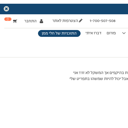
0
1-700-507-508
הצטרפות לאתר
התחבר
פורום
דברו איתי
התוכניות של חלי ממן
ות גופנית ורואה תוצאות בהיקפים אך המשקל לא זז!! אני
אבל יכול להיות שמשהו בתפריט שלי