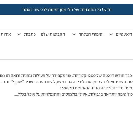
חדש! כל התוכניות של חלי ממן זמינות לרכישה באתר!
לפני 7 שנים, 4 חודשים
by
אלמוני
.
דיאטטיים
סיפורי הצלחה
הקבוצות שלנו
כתבות
אודות
אני קצת מתוסכלת. כי אני עושה כבר חודש דיאטה של 1200 קלוריות. אני מקפידה על פעיל
 השריר ואולי זה סימן טוב לירידה גם במשקל שתגיעה כי שריר “שורף” יותר…
 מעט מדיי ובגלל זה מחוג המאזניים תקוע???
ול טיפה יותר אך בגבולות. אין לי בולמוסים והתנפלויות על אוכל בכלל….