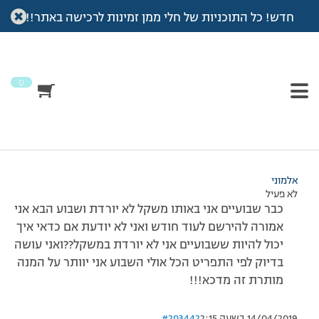
חדש! כל התוכניות של חלי ממן זמינות לרכישה באתר!!
עמוד הבית
>
דיונים
>
פורום
>
לא יורדת במשקל
This topic has תגובה 1, 3 משתתפים, and was last updated
לפני
7 שנים, 3 חודשים
by
אלמוני
.
0
מוצגות 3 תגובות – 1 עד 3 (מתוך 3 סה״כ)
04/12/2012 בשעה 20:38
#203439
אלמוני
לא פעיל
כבר שבועיים אני באותו משקל לא יורדת ושבוע הבא אני
אמורה להירשם לעוד חודש ואני לא יודעת אם כדאי איך
יכול להיות ששבועיים אני לא יורדת במשקל??ואני עושה
בדיוק לפי התפריט הכל אולי השבוע אני יוותר על המנה
מותרת זה מדכא!!!
14/04/2019 בשעה 2:15
#203442