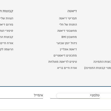
דיאטה
קבוצות תמ
תפריטי דיאטה
הצוות שלי
החנות של חלי
פורום דיאט
מחשבוני דיאטה
סיפורי הצ
מחשבון BMI
קבוצות הרז
ניהול יומן שבועי
אורח חיים 
דיאטה אונליין
הרשמה לקב
מתכונים דיאטטיים
וצות התמיכה
טיפים לדיאטה מוצלחת
נוי קבוצות התמיכה)
אורח חיים בריא
טלפון*
אימייל