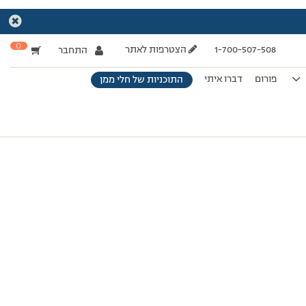
0
1-700-507-508
הצטרפות לאתר
התחבר
פורום
דברו איתי
התוכניות של חלי ממן