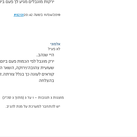
ירקות מוגבלים מגיע לך פעם ביום
11/04/2019 בשעה 20:42
#92131
אלמוני
לא פעיל
היי שנהב..
ירק מוגבל לפי הכמות פעם ביום כ
שעועית צהובה/ירוקה, השאר הן
קוראים לעוגה כך בגלל צורתה..ל
בהצלחה
מוצגות 3 תגובות – 1 עד 3 (מתוך 3 סה״כ)
יש להתחבר למערכת על מנת להגיב.