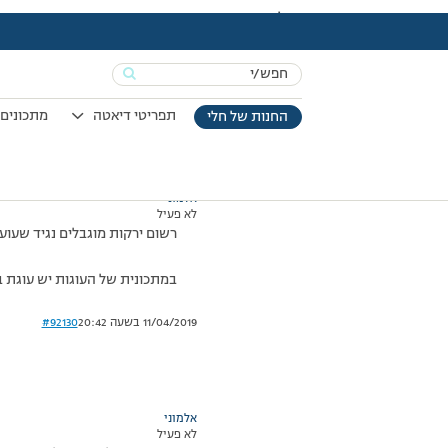
עמוד הבית
>
דיונים
>
פורום
>
לא הבנתי משהו
This topic has תגובה 1, 3 משתתפים, and was last updated
Search
מוצגות 3 תגובות – 1 עד 3 (מתוך 3 סה״כ)
for:
12/07/2009 בשעה 18:59
#92129
תפריטי דיאטה
מתכונים 
החנות של חלי
אלמוני
לא פעיל
רשום ירקות מוגבלים נגיד שעועי
במתכונית של העוגות יש עוגת ב
11/04/2019 בשעה 20:42
#92130
אלמוני
לא פעיל