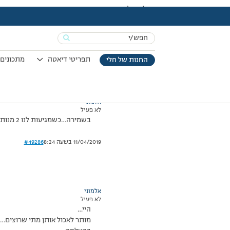
עמוד הבית
>
דיונים
>
פורום
>
לאיוש (:
This topic has תגובה 1, 2 משתתפים, and was last updated
Search
מוצגות 2 תגובות – 1 עד 2 (מתוך 2 סה״כ)
for:
14/03/2008 בשעה 13:57
#49285
תפריטי דיאטה
מתכונים 
החנות של חלי
אלמוני
לא פעיל
בשמירה…כשמגיעות לנו 2 מנות מותרות ניתן לאכול אותן ביחד באותו היום?
11/04/2019 בשעה 8:24
#49286
אלמוני
לא פעיל
היי…
מותר לאכול אותן מתי שרוצים….: