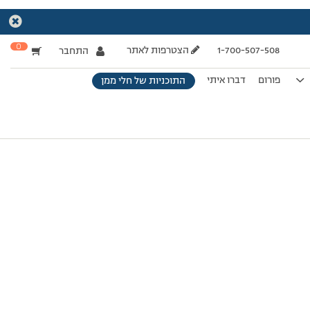
0
1-700-507-508
הצטרפות לאתר
התחבר
פורום
דברו איתי
התוכניות של חלי ממן