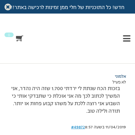
חדש! כל התוכניות של חלי ממן זמינות לרכישה באתר!!
עמוד הבית
>
דיונים
>
פורום
>
לאיה עדכון שקילה
This topic has תגובה 1, 2 משתתפים, and was last updated
לפני
7 שנים, 4 חודשים
by
אלמוני
.
0
מוצגות 2 תגובות – 1 עד 2 (מתוך 2 סה״כ)
18/03/2008 בשעה 22:24
#49871
אלמוני
לא פעיל
בזכות הכח שנתת לי ירדתי 1.700 שזה היה נהדר, אני
המשיך לכתוב לכך מה אני אוכלת כי שתבדקי אותי כי
השבוע אני רוצה ללכת על משהו קבוע פחות או יותר.
תודה ולילה טוב.
11/04/2019 בשעה 8:57
#49872