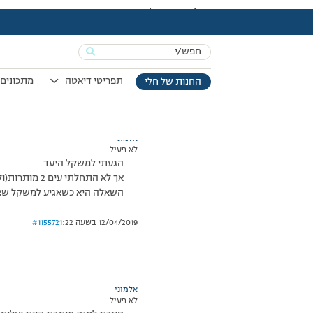
עמוד הבית
>
דיונים
>
פורום
>
לאורנה-משקל יעד
This topic has תגובה 1, 3 משתתפים, and was last updated
Search
מוצגות 3 תגובות – 1 עד 3 (מתוך 3 סה״כ)
for:
21/03/2016 בשעה 13:30
#115571
תפריטי דיאטה
מתכונים 
החנות של חלי
אלמוני
לא פעיל
הגעתי למשקל היעד
אך לא התחלתי עים 2 מותרות(ולא סיפרתי למנחה :לשון: )כי ברצוני להוריד עוד כ-2 קילו ואכן אני במגמת ירידה
השאלה היא כשאגיע למשקל שאני רוצה ואתחיל
12/04/2019 בשעה 1:22
#115572
אלמוני
לא פעיל