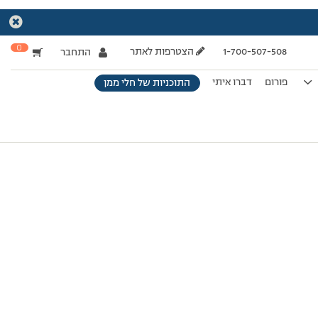
0
1-700-507-508
הצטרפות לאתר
התחבר
פורום
דברו איתי
התוכניות של חלי ממן