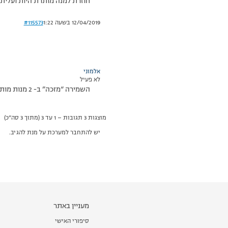
חוזרת למנה מותרת היות ועליתי ב2 מותרות ממש ע
12/04/2019 בשעה 1:22
#115573
אלמוני
לא פעיל
השמירה “מזכה” ב- 2 מנות מותרות ובאמת שאין מה לחשוש
מוצגות 3 תגובות – 1 עד 3 (מתוך 3 סה״כ)
יש להתחבר למערכת על מנת להגיב.
מעניין באתר
סיפורי האישי