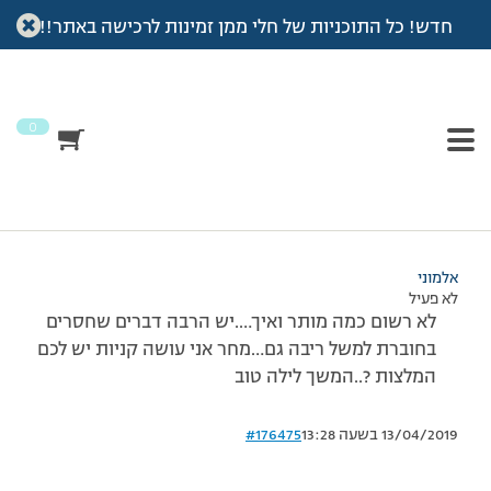
חדש! כל התוכניות של חלי ממן זמינות לרכישה באתר!!
עמוד הבית
>
דיונים
>
פורום
>
כנפיים?…
This topic has תגובה 1, 2 משתתפים, and was last updated
לפני
7 שנים, 3 חודשים
by
אלמוני
.
0
מוצגות 2 תגובות – 1 עד 2 (מתוך 2 סה״כ)
16/02/2011 בשעה 0:19
#176474
אלמוני
לא פעיל
לא רשום כמה מותר ואיך….יש הרבה דברים שחסרים
בחוברת למשל ריבה גם…מחר אני עושה קניות יש לכם
המלצות ?..המשך לילה טוב
13/04/2019 בשעה 13:28
#176475