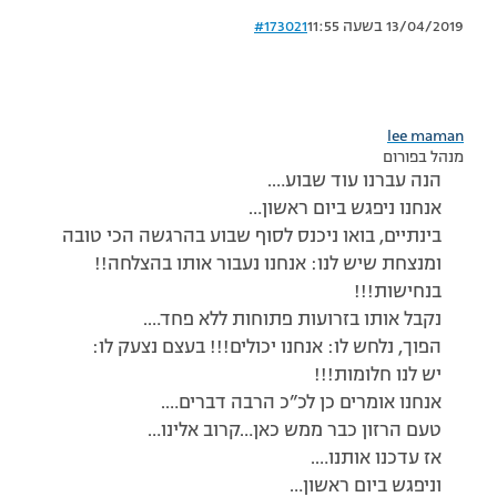
13/04/2019 בשעה 11:55
#173021
lee maman
מנהל בפורום
הנה עברנו עוד שבוע….
אנחנו ניפגש ביום ראשון…
בינתיים, בואו ניכנס לסוף שבוע בהרגשה הכי טובה
ומנצחת שיש לנו: אנחנו נעבור אותו בהצלחה!!
בנחישות!!!
נקבל אותו בזרועות פתוחות ללא פחד….
הפוך, נלחש לו: אנחנו יכולים!!! בעצם נצעק לו:
יש לנו חלומות!!!
אנחנו אומרים כן לכ”כ הרבה דברים….
טעם הרזון כבר ממש כאן…קרוב אלינו…
אז עדכנו אותנו….
וניפגש ביום ראשון…