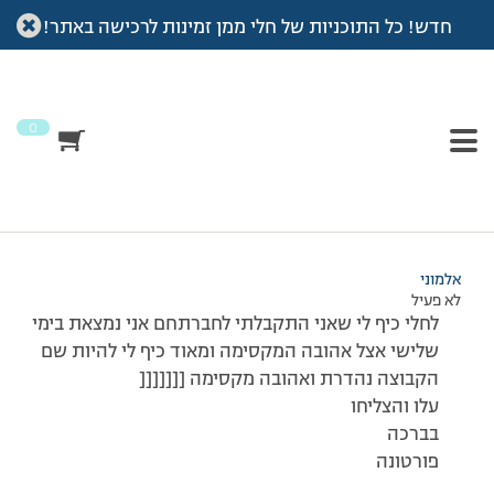
חדש! כל התוכניות של חלי ממן זמינות לרכישה באתר!
עמוד הבית
>
דיונים
>
פורום
>
כניסה לפורום
This topic has תגובה 1, 2 משתתפים, and was last updated
לפני
7 שנים, 3 חודשים
by
אלמוני
.
0
מוצגות 2 תגובות – 1 עד 2 (מתוך 2 סה״כ)
03/11/2010 בשעה 16:47
#173018
אלמוני
לא פעיל
לחלי כיף לי שאני התקבלתי לחברתחם אני נמצאת בימי
שלישי אצל אהובה המקסימה ומאוד כיף לי להיות שם
הקבוצה נהדרת ואהובה מקסימה [[[[[[[
עלו והצליחו
בברכה
פורטונה