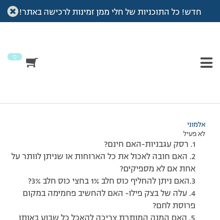
חדש! כל התוכניות של חלי ממן זמינות לרכישה באתר!
עמוד הבית
>
דיונים
>
פורום
>
כמה שאלות
This topic has תגובה 1, 2 משתתפים, and was last updated
לפני
7 שנים, 3 חודשים
by
אלמוני
.
0
מוצגות 2 תגובות – 1 עד 2 (מתוך 2 סה״כ)
13/10/2010 בשעה 11:57
#171332
אלמוני
לא פעיל
1. רסק עגבניות-האם חינם?
2. האם חובה לאכול את כל הארוחות או שניתן לוותר על
אחת אם לא מספיקים?
3.האם ניתן להחליף כוס חלב 1% בחצי כוס חלב 3%?
4. עלה של בצק פילו- האם להחשיב פחמימה במקום
פרוסת לחם?
5. האם המנה המותרת צריכה להאכל כל שבוע באותו