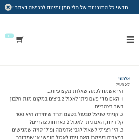
חדש! כל התוכניות של חלי ממן זמינות לרכישה באתר!!
עמוד הבית
>
דיונים
>
פורום
>
כמה שאלות מקצועיות…
This topic has תגובה 1, 3 משתתפים, and was last updated
לפני
7 שנים, 3 חודשים
by
אלמוני
.
0
מוצגות 3 תגובות – 1 עד 3 (מתוך 3 סה״כ)
04/10/2010 בשעה 8:34
#170578
אלמוני
לא פעיל
היי אשמח לכמה שאלות מקצועיות…
1. האם מדי פעם ניתן לאכול 2 ביצים במקום מנת חלבון
בשר בצהריים
2. קניתי שניצל טבעול בטעם תרד שיחידה היא 100
קלוריות, האם ניתן לאכול 2 כארוחת צהריים?
3. היי רציתי לשאול לגבי אדממה (פולי סויה שמגישים
בפאבים בעיקר) האם ניתן לאכול חופשי או שמדובר