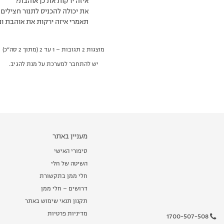
איזה ירקות את כן אוהבת?
את יכולה להכניס לתנור חצילים
תאמרי איזה ירקות את אוהבת ונ
מוצגות 2 תגובות – 1 עד 2 (מתוך 2 סה״כ)
יש להתחבר למערכת על מנת להגיב.
מעניין באתר
סיפורי האישי
השיטה של חלי
חלי ממן בתקשורת
דרושים – חלי ממן
תקנון תנאי שימוש באתר
מדיניות פרטיות
1700-507-508