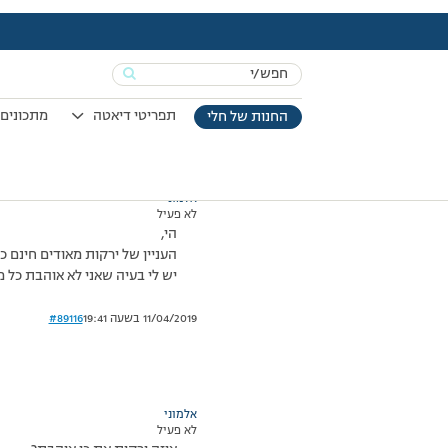
עמוד הבית
>
דיונים
>
פורום
>
ירקות מאודים
This topic has תגובה 1, 2 משתתפים, and was last updated
Search
מוצגות 2 תגובות – 1 עד 2 (מתוך 2 סה״כ)
for:
21/05/2009 בשעה 18:56
#89115
תפריטי דיאטה
מתכונים 
החנות של חלי
אלמוני
לא פעיל
הי,
העניין של ירקות מאודים חינם כ
יש לי בעיה שאני לא אוהבת כל מי
11/04/2019 בשעה 19:41
#89116
אלמוני
לא פעיל