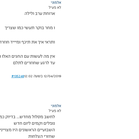
אלמוני
לא פעיל
ארוחת ערב ולילה
ו מחר בוקר תעשי כמו שצריך
ותראי איך את תיכף ומיייד חוזר
אין מה לעשות עם החגים האלו תמ
עד לרגע שחוזרים לתלם
12/04/2019 בשעה 12:02
#135248
אלמוני
לא פעיל
לחשב מסלול מחדש… בדיוק כמו ב S
נופלים וקמים ליום חדש
השבועיים הראשונים היו מצויינ
שחזרי הצלחות