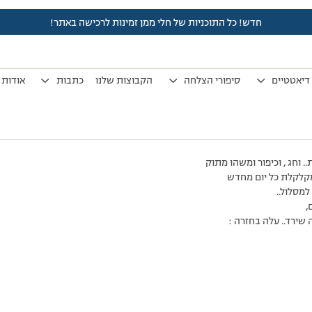
חדש! כל התוכניות של חלי ממן זמינות לרכישה באתר!
לפני 7 שנים, 3 חודשים
by
אלמוני
.
דיאטטיים
סיפורי הצלחה
הקבוצות שלנו
כתבות
אודות
. וחג , וכיפור ומשהו מתוק
ומקלקלת כל יום מחדש
למסלול..
,
שירד.. עלה בחזרה :