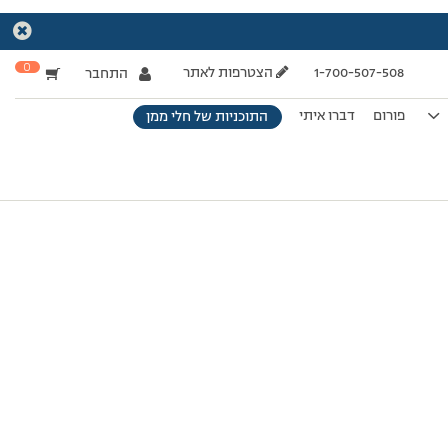
0
1-700-507-508
הצטרפות לאתר
התחבר
פורום
דברו איתי
התוכניות של חלי ממן