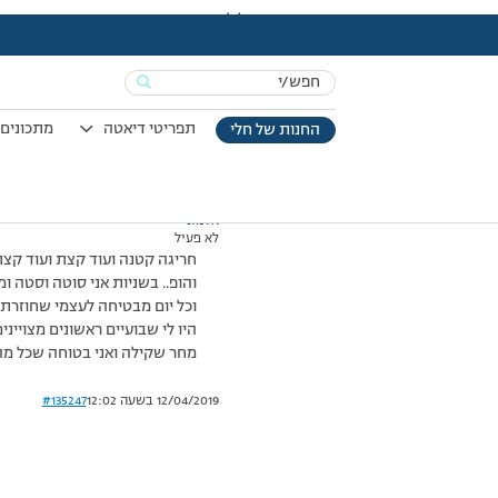
עמוד הבית
>
דיונים
>
פורום
>
ירדתי מהמסלול
This topic has תגובה 1, 3 משתתפים, and was last updated
Search
מוצגות 3 תגובות – 1 עד 3 (מתוך 3 סה״כ)
for:
05/10/2014 בשעה 14:48
#135246
תפריטי דיאטה
מתכונים 
החנות של חלי
אלמוני
לא פעיל
חריגה קטנה ועוד קצת ועוד קצת.
והופ.. בשניות אני סוטה וסטה 
וכל יום מבטיחה לעצמי שחוזרת 
היו לי שבועיים ראשונים מצויינים
מחר שקילה ואני בטוחה שכל מה 
12/04/2019 בשעה 12:02
#135247