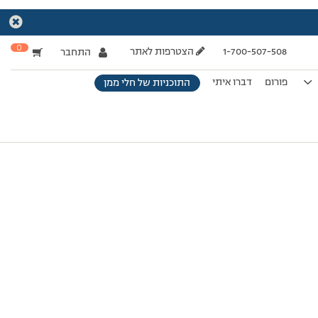
0
1-700-507-508
הצטרפות לאתר
התחבר
פורום
דברו איתי
התוכניות של חלי ממן