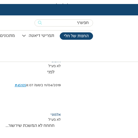
עמוד הבית
>
דיונים
>
פורום
>
יסמין אנסה לשלוח לך תמונה
This topic has תגובה 1, 2 משתתפים, and was last updated
Search
מוצגות 2 תגובות – 1 עד 2 (מתוך 2 סה״כ)
for:
20/02/2008 בשעה 0:49
#45104
תפריטי דיאטה
מתכונים 
החנות של חלי
אלמוני
לא פעיל
לפני
11/04/2019 בשעה 8:07
#45105
אלמוני
לא פעיל
חחחח לא המשכת שירשור…