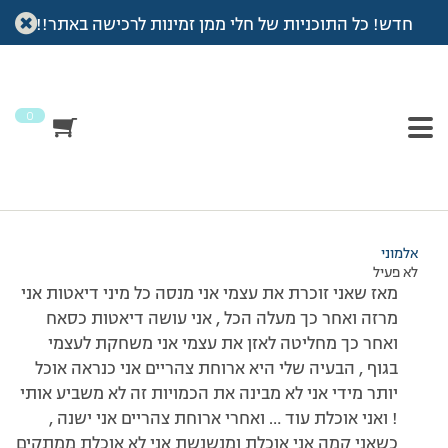
חדש! כל התוכניות של חלי ממן זמינות לרכישה באתר!!
עמוד הבית
>
דיונים
>
פורום
>
ילדה בת 15 וחצי
This topic has 0 תגובות, משתתף 1, and was last updated
לפני
15 שנים, 10 חודשים
by
אלמוני
.
0
מוצגות 1 תגובות (מתוך 1 סה״כ)
13/10/2010 בשעה 22:09
#171387
אלמוני
לא פעיל
מאז שאני זוכרת את עצמי אני מנסה כל מיני דיאטות אני
מרזה ואחר כך מעלה הכל , אני עושה דיאטות כסאח
ואחר כך מחליטה לאזן את עצמי אני משחקת לעצמי
בגוף , הבעיה שלי היא ארוחת צהריים אני כנראה אוכל
יותר מידי אני לא מבינה את הכמויות זה לא משביע אותי
! ואני אוכלת עוד … ואחרי ארוחת צהריים אני ישנה ,
כשאני קמה אני אוכלת ומנשנשת אני לא אוכלת ממתקים