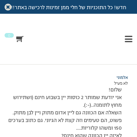
חדש! כל התוכניות של חלי ממן זמינות לרכישה באתר!!
עמוד הבית
>
דיונים
>
פורום
>
יין?
This topic has תגובה 1, 2 משתתפים, and was last updated
לפני
7 שנים, 3 חודשים
by
אלמוני
.
0
מוצגות 2 תגובות – 1 עד 2 (מתוך 2 סה״כ)
07/02/2011 בשעה 9:27
#176275
אלמוני
לא פעיל
שלום!
אני יודעת שמותר 2 כוסות יין בשבוע חינם (ושתירוש
מחוץ לתומנה..(-:).
השאלה אם הכוונה גם ליין אדום מתוק ויין לבן מתוק.
פשוט, הם טעימים וזה קצת לא הגיוני. גם כתוב בערכים
150 ומשהו קלוריות….
לאיזה יין הכוונה שהוא חינם?