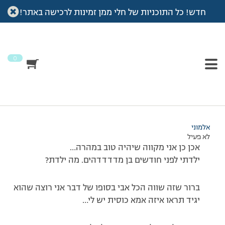
חדש! כל התוכניות של חלי ממן זמינות לרכישה באתר!
עמוד הבית
>
דיונים
>
פורום
>
יולי 24 מתוקתי
This topic has תגובה 1, 2 משתתפים, and was last updated
לפני
7 שנים, 4 חודשים
by
אלמוני
.
0
מוצגות 2 תגובות – 1 עד 2 (מתוך 2 סה״כ)
26/01/2009 בשעה 14:25
#80370
אלמוני
לא פעיל
אכן כן אני מקווה שיהיה טוב במהרה…
ילדתי לפני חודשים בן מדדדדהים. מה ילדת?
ברור שזה שווה הכל אבי בסופו של דבר אני רוצה שהוא
יגיד תראו איזה אמא כוסית יש לי…