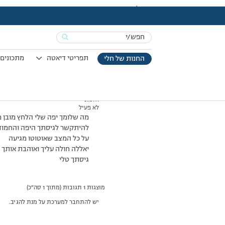
עמוד הבית
>
דיונים
>
פורום
>
טל יפתי
This topic has 0 תגובות, משתתף 1, and was last updated
Search
מוצגות 1 תגובות (מתוך 1 סה״כ)
for:
02/01/2008 בשעה 9:35
#37349
תפריטי דיאטה
מתכונים 
החנות של חלי
אלמוני
לא פעיל
מה שלומך יפה שלי הלחץ מובן 
להיתקשר לגיסתך היפה והחמודה 
על כל המצב שאוטוטו מגיעה
יאללה חולה עליך ואוהבת אותך מל
גיסתך טלי
מוצגות 1 תגובות (מתוך 1 סה״כ)
יש להתחבר למערכת על מנת להגיב.