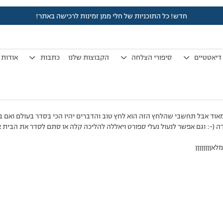
חדש! כל התוכניות של חלי ממן זמינות לרכישה באתר!
לפני 18 שנים, 7 חודשים
by
אלמוני
.
דיאטטיים
סיפורי הצלחה
הקבוצות שלנו
כתבות
אודות
מאוד אבל תחשבי שהלחץ הזה הוא לחץ טוב והדברים יהיו הכי בסדר בעולם ואם
(-: וגם אפשר לנעול נעלי ספורט ויאללה להליכה קלה או סתם לסדר את הבית או
אןןןןןןןן