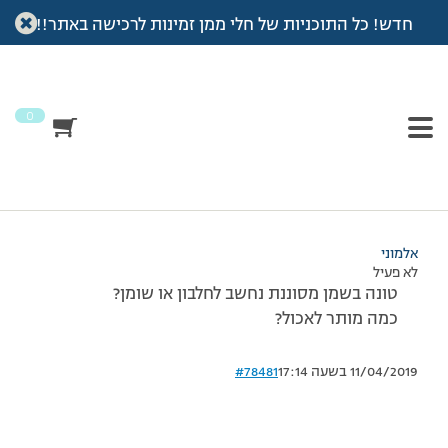
חדש! כל התוכניות של חלי ממן זמינות לרכישה באתר!!
עמוד הבית
>
דיונים
>
פורום
>
טונה בשמן
This topic has תגובה 1, 2 משתתפים, and was last updated
לפני
7 שנים, 4 חודשים
by
אלמוני
.
0
מוצגות 2 תגובות – 1 עד 2 (מתוך 2 סה״כ)
31/12/2008 בשעה 19:26
#78480
אלמוני
לא פעיל
טונה בשמן מסוננת נחשב לחלבון או שומן?
כמה מותר לאכול?
11/04/2019 בשעה 17:14
#78481