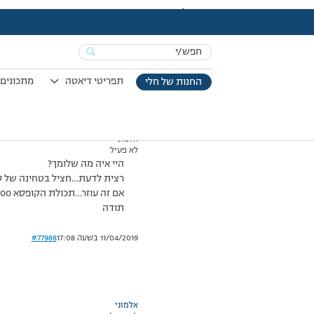
עמוד הבית
>
דיונים
>
פורום
>
חציל בטחינה
This topic has תגובה 1, 2 משתתפים, and was last updated
Search
מוצגות 2 תגובות – 1 עד 2 (מתוך 2 סה״כ)
for:
24/12/2008 בשעה 11:45
#77987
תפריטי דיאטה
מתכונים 
החנות של חלי
אלמוני
לא פעיל
היי איה מה שלומך?
רצית לדעת…חציל בטחינה של סלט
אם זה עוזר…תכולת הקופסא 400 גרם והערך התזונתי ל100 גרם רשום 282 קלוריות
תודה
11/04/2019 בשעה 17:08
#77988
אלמוני