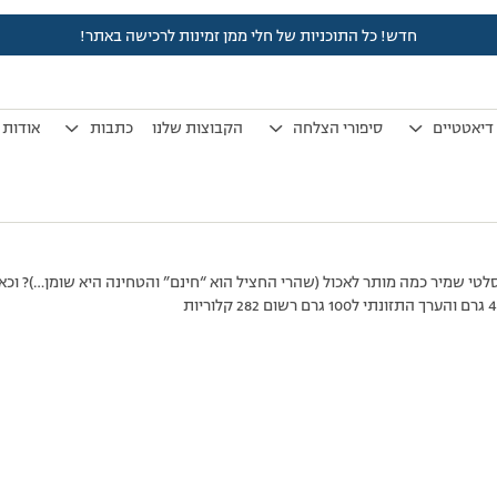
חדש! כל התוכניות של חלי ממן זמינות לרכישה באתר!
לפני 7 שנים, 4 חודשים
by
אלמוני
.
דיאטטיים
סיפורי הצלחה
הקבוצות שלנו
כתבות
אודות
י שמיר כמה מותר לאכול (שהרי החציל הוא “חינם” והטחינה היא שומן…)? וכאי