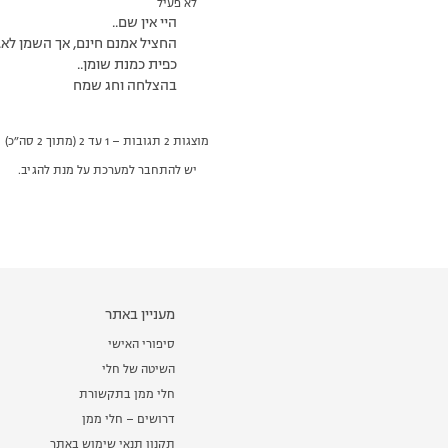
לא פעיל
היי אין שם..
החציל אמנם חינם, אך השמן לא..
כפית כמנת שומן..
בהצלחה וחג שמח
מוצגות 2 תגובות – 1 עד 2 (מתוך 2 סה״כ)
יש להתחבר למערכת על מנת להגיב.
מעניין באתר
סיפורי האישי
השיטה של חלי
חלי ממן בתקשורת
דרושים – חלי ממן
תקנון תנאי שימוש באתר