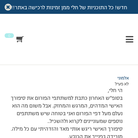
חדש! כל התוכניות של חלי ממן זמינות לרכישה באתר!!
עמוד הבית
>
דיונים
>
פורום
>
חלי היקרה… היכן נעלם סיפורך האישי ????
This topic has תגובה 1, 2 משתתפים, and was last updated
לפני
7 שנים, 4 חודשים
by
אלמוני
.
0
מוצגות 2 תגובות – 1 עד 2 (מתוך 2 סה״כ)
03/12/2007 בשעה 14:51
#31230
אלמוני
לא פעיל
הי חלי,
בסופ”ש האחרון כתבת למשתתפי הפורום את סיפורך
האישי המדהים, המרגש והמחזק. אבל משום מה הוא
נעלם מעל דפי הפורום ואני בטוחה שיש משתתפים
נוספים שמעוניינים לקרוא ולהשכיל..
סיפורך האישי ריגש אותי מאד והזדהיתי עם כל מילה.
מורידה בפנייך את הכובע.