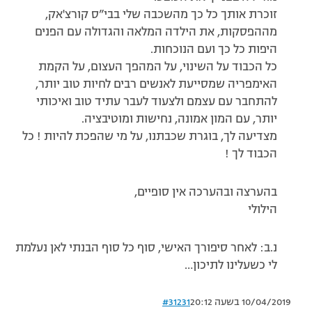
זוכרת אותך כל כך מהשכבה שלי בבי”ס קורצ'אק,
מההפסקות, את הילדה המלאה והגדולה עם הפנים
היפות כל כך ועם הנוכחות.
כל הכבוד על השינוי, על המהפך העצום, על הקמת
האימפריה שמסייעת לאנשים רבים לחיות טוב יותר,
להתחבר עם עצמם ולצעוד לעבר עתיד טוב ואיכותי
יותר, עם המון אמונה, נחישות ומוטיבציה.
מצדיעה לך, בוגרת שכבתנו, על מי שהפכת להיות ! כל
הכבוד לך !
בהערצה ובהערכה אין סופיים,
הילולי
נ.ב: לאחר סיפורך האישי, סוף כל סוף הבנתי לאן נעלמת
לי כשעלינו לתיכון…
10/04/2019 בשעה 20:12
#31231