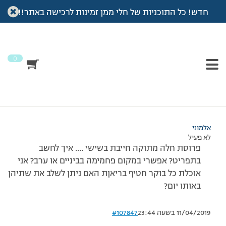
חדש! כל התוכניות של חלי ממן זמינות לרכישה באתר!!
עמוד הבית
>
דיונים
>
פורום
>
חלה מתוקה
This topic has תגובה 1, 2 משתתפים, and was last updated
לפני
7 שנים, 3 חודשים
by
אלמוני
.
0
מוצגות 2 תגובות – 1 עד 2 (מתוך 2 סה״כ)
13/01/2017 בשעה 18:53
#107846
אלמוני
לא פעיל
פרוסת חלה מתוקה חייבת בשישי …. איך לחשב
בתפריט? אפשרי במקום פחמימה בביניים או ערב? אני
אוכלת כל בוקר חטיף בריאןת האם ניתן לשלב את שתיהן
באותו יום?
11/04/2019 בשעה 23:44
#107847