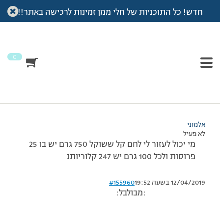
חדש! כל התוכניות של חלי ממן זמינות לרכישה באתר!!
עמוד הבית
>
דיונים
>
פורום
>
חישוב קלוריות בלחם
This topic has תגובה 1, 2 משתתפים, and was last updated
לפני
7 שנים, 3 חודשים
by
אלמוני
.
0
מוצגות 3 תגובות – 1 עד 3 (מתוך 3 סה״כ)
30/09/2013 בשעה 22:01
#155958
אלמוני
לא פעיל
מי יכול לעזור לי לחם קל ששוקל 750 גרם יש בו 25
פרוסות ולכל 100 גרם יש 247 קלוריותנ
12/04/2019 בשעה 19:52
#155960
:מבולבל: