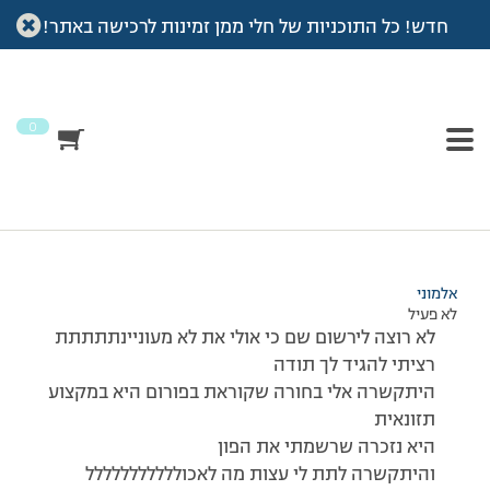
חדש! כל התוכניות של חלי ממן זמינות לרכישה באתר!
עמוד הבית
>
דיונים
>
פורום
>
חייבת לשתפף על טלפון שקיבלתי לפני בערך
שעה
This topic has תגובה 1, 2 משתתפים, and was last updated
לפני
7 שנים, 3 חודשים
by
אלמוני
.
0
מוצגות 2 תגובות – 1 עד 2 (מתוך 2 סה״כ)
20/09/2008 בשעה 21:09
#71941
אלמוני
לא פעיל
לא רוצה לירשום שם כי אולי את לא מעוניינתתתתת
רציתי להגיד לך תודה
היתקשרה אלי בחורה שקוראת בפורום היא במקצוע
תזונאית
היא נזכרה שרשמתי את הפון
והיתקשרה לתת לי עצות מה לאכוללללללללללל