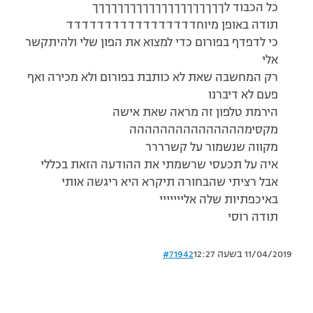
כל הכבוד לךךךךךךךךךךךךךךךךךךךךך
תודה באופן מיוחדדדדדדדדדדדדדדדדד
כי לדפדף בפורום כדי למצוא את הפון שלי ולהיתקשר
אלי
רק המחשבה שאת לא כותבת בפורום ולא מכירה ואף
פעם לא דיברנו
הירמת טלפון זה מראה שאת אישה
מקסימההההההההההההההה
מקווה שנשמור על קשרררר
איה על תכעסי שרשמתי את ההודעה הזאת בכללי
אבל רציתי שהבחורה תיקרא היא ריגשה אותי
באיכפתיות שלה אלייייייי
תודה רוסי
11/04/2019 בשעה 12:27
#71942