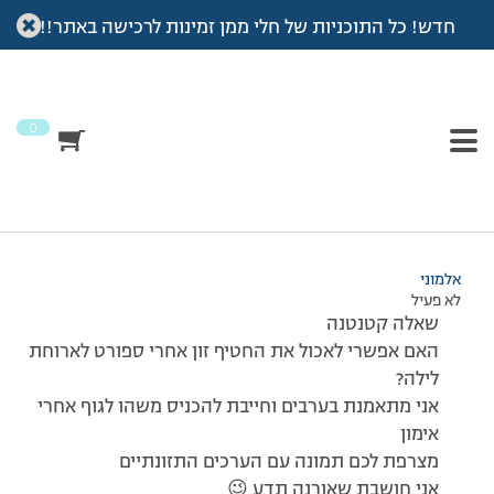
חדש! כל התוכניות של חלי ממן זמינות לרכישה באתר!!
עמוד הבית
>
דיונים
>
פורום
>
חטיף אנרגיה לספורט-אורנה
This topic has תגובה 1, 2 משתתפים, and was last updated
לפני
7 שנים, 3 חודשים
by
אלמוני
.
0
מוצגות 2 תגובות – 1 עד 2 (מתוך 2 סה״כ)
22/08/2014 בשעה 21:00
#137457
אלמוני
לא פעיל
שאלה קטנטנה
האם אפשרי לאכול את החטיף זון אחרי ספורט לארוחת
לילה?
אני מתאמנת בערבים וחייבת להכניס משהו לגוף אחרי
אימון
מצרפת לכם תמונה עם הערכים התזונתיים
אני חושבת שאורנה תדע 😉