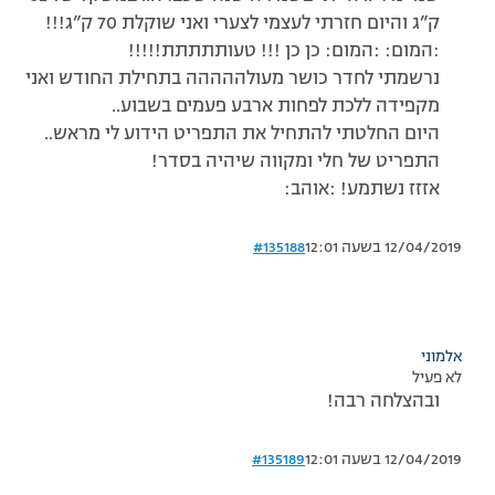
ק”ג והיום חזרתי לעצמי לצערי ואני שוקלת 70 ק”ג!!!
:המום: :המום: כן כן !!! טעותתתתת!!!!!
נרשמתי לחדר כושר מעולההההה בתחילת החודש ואני
מקפידה ללכת לפחות ארבע פעמים בשבוע..
היום החלטתי להתחיל את התפריט הידוע לי מראש..
התפריט של חלי ומקווה שיהיה בסדר!
אזזז נשתמע! :אוהב:
12/04/2019 בשעה 12:01
#135188
אלמוני
לא פעיל
ובהצלחה רבה!
12/04/2019 בשעה 12:01
#135189