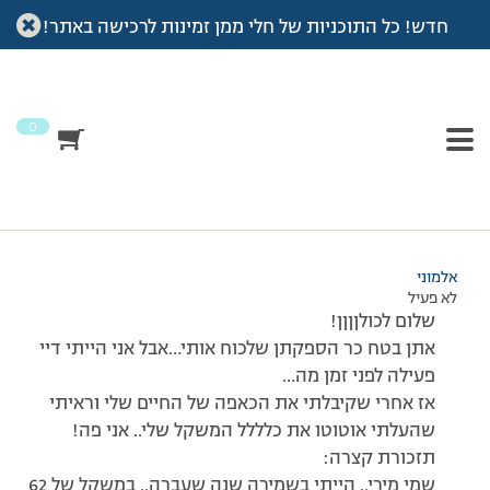
חדש! כל התוכניות של חלי ממן זמינות לרכישה באתר!
עמוד הבית
>
דיונים
>
פורום
>
חזרתי!
This topic has 4 תגובות, 5 משתתפים, and was last updated
לפני 7 שנים, 3 חודשים
by
אלמוני
.
0
מוצגות 5 תגובות – 1 עד 5 (מתוך 5 סה״כ)
07/10/2014 בשעה 11:20
#135187
אלמוני
לא פעיל
שלום לכולןןןן!
אתן בטח כר הספקתן שלכוח אותי…אבל אני הייתי דיי
פעילה לפני זמן מה…
אז אחרי שקיבלתי את הכאפה של החיים שלי וראיתי
שהעלתי אוטוטו את כלללל המשקל שלי.. אני פה!
תזכורת קצרה:
שמי מירי.. הייתי בשמירה שנה שעברה.. במשקל של 62