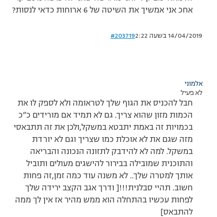
אחכ אני אמשיך את השיטה של 6 ארוחות כדאי לנסות?
14/04/2019 בשעה 2:22
#203719
אלמוני
לא פעיל
חבל להכניס את הגוף שלך לטראומה ולא לספק לו את
הכמות מזון שהוא צריך. גם לא תמיד אם מורידים כ”כ
בכמויות זה באמת יתבטא במשקל,ולכן את זה תתבאסי
מזה שגם את לא אוכלת כמו שצריך וגם לא יורדת
במשקל. למה לא להידבק לתזונה הנכונה והבריאה
והתוכנית שמובילה בבירור להישגים מעולים ותוביל
אותך למטרה שלך.. לא משנה עוד כמה זמן,זה פחות
חשוב. תהיי סבלנית!!![ ודרך אגב הקצב ירידה שלך
לפחות עכשיו בהתחלה הוא ממש מהיר אז אין לך ממה
להתבאס]