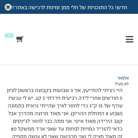
חדש! כל התוכניות של חלי ממן זמינות לרכישה באתר!!
עמוד הבית
>
דיונים
>
פורום
>
חדשה
This topic has תגובה 1, 3 משתתפים, and was last updated
לפני
7 שנים, 4 חודשים
by
אלמוני
.
0
מוצגות 3 תגובות – 1 עד 3 (מתוך 3 סה״כ)
01/12/2012 בשעה 20:29
#203717
אלמוני
לא פעיל
היי רציתי להתייעץ, אני 3 שבועות בקבוצה בראשון לציון
5 חודשים אחרי לידה רביעית וירדתי 3 קג. יש לי עכשיו
עודף של 15 ק”ג כדי לחזור לאיך שהייתי נראית בתמונה
(שבוע 8 התחלת ההריון). אני מאוד מרוצה מהדרך אבל
קצב הירידה מאוד איטי. אני מתה כבר לחזור לג'ינסים
כדאי להוריד כמויות לפחות עד שאני ארד ממשקל 80
זה מאוד מציק לי ואני מרגישה שאני לא עושה מספיק.