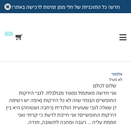
חדש! כל התוכניות של חלי ממן זמינות לרכישה באתר!
עמוד הבית
>
דיונים
>
פורום
>
חדשה ומבולבלת
This topic has תגובה 1, 2 משתתפים, and was last updated
לפני
7 שנים, 3 חודשים
by
אלמוני
.
0
מוצגות 2 תגובות – 1 עד 2 (מתוך 2 סה״כ)
08/03/2011 בשעה 13:47
#177023
אלמוני
לא פעיל
שלום לכולם
אני חדשה מאתמול ומאוד מבולבלת. לגבי הירקות
החופשיים הבנתי שזה לא כל הירקות (איפה יש רשימה
?) שאלה לגבי שעועית הולנדית (רחבה ושטוחה) היא בין
הירקות החופשיים? אני חייבת לדעת כי קניתי ואני
זוממת עליה … רעבה ומחכה לתשובה, תודה.