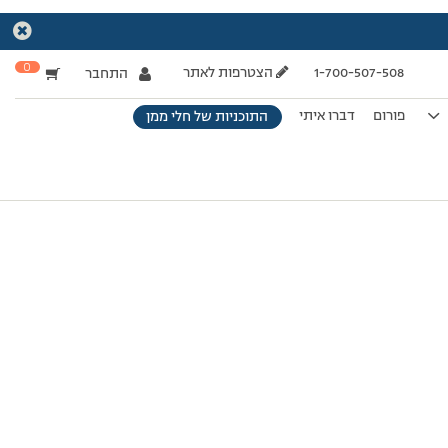
0
1-700-507-508
הצטרפות לאתר
התחבר
פורום
דברו איתי
התוכניות של חלי ממן