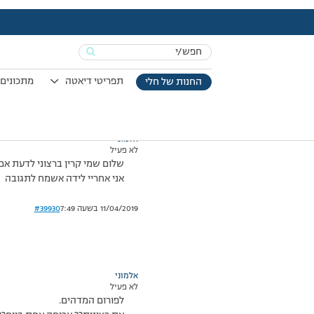
עמוד הבית
>
דיונים
>
פורום
>
חדשה בפורום
This topic has תגובה 1, 4 משתתפים, and was last updated
Search
מוצגות 4 תגובות – 1 עד 4 (מתוך 4 סה״כ)
for:
17/01/2008 בשעה 12:59
#39929
תפריטי דיאטה
מתכונים 
החנות של חלי
אלמוני
לא פעיל
שלום שמי קרין ברצוני לדעת אם
אני אחריי לידה אשמח לתגובה
11/04/2019 בשעה 7:49
#39930
אלמוני
לא פעיל
לפורום המדהים.