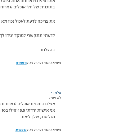
את רצינית?? ארוחה אחת ביום?? 
בתוכנית של חלי אוכלים 6 ארוחות ביום בהפרש של 3 שעות בין ארוחה לארוחה וכמובן יורדים במשקל .
את צריכה לדעת לאכול נכון ולא לאכול ארוחה 1 ביום לרדת במשקל לעשות נזק לגוף ואח
לדעתי תתקשרי למוקד יגידו לך א
בהצלחה
11/04/2019 בשעה 7:49
#39931
אלמוני
לא פעיל
אצלנו בתכנית אוכלים 6 ארוחות ביום ומרזים.
אני אישית ירדתי 45.5 קילו ב10 חודשים.
מזל טוב, שלך ליאת.
11/04/2019 בשעה 7:49
#39932