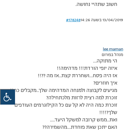
חשוב שתהיי נחושה.
13/04/2019 בשעה 14:26
#178248
lee maman
מנהל בפורום
הי מתוקה…
איזה יופי הורדת!!! מדהימה!!
אז היה פסח…ושחררת קצת..אז מה ??!!
איך חוזרים?
מגיעים לקבוצה ולמנחה המדהימה שלך..מקבלים כח!!
זוכרת למה רצית לרזות מלכתחילה?
זוכרת כמה היה לא קל עם כל הקילוגרמים העודפים
שלך?!!!!
ואת..ממש קרובה למשקל היעד….
האם יתכן שאת פוחדת…מהשמירה??