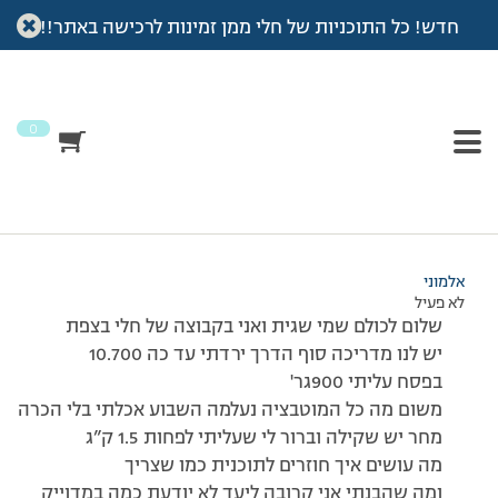
חדש! כל התוכניות של חלי ממן זמינות לרכישה באתר!!
עמוד הבית
>
דיונים
>
פורום
>
חדשה בפורום
This topic has תגובה 1, 3 משתתפים, and was last updated
לפני
7 שנים, 3 חודשים
by
אלמוני
.
0
מוצגות 3 תגובות – 1 עד 3 (מתוך 3 סה״כ)
01/05/2011 בשעה 20:29
#178246
אלמוני
לא פעיל
שלום לכולם שמי שגית ואני בקבוצה של חלי בצפת
יש לנו מדריכה סוף הדרך ירדתי עד כה 10.700
בפסח עליתי 900גר'
משום מה כל המוטבציה נעלמה השבוע אכלתי בלי הכרה
מחר יש שקילה וברור לי שעליתי לפחות 1.5 ק”ג
מה עושים איך חוזרים לתוכנית כמו שצריך
ומה שהבנתי אני קרובה ליעד לא יודעת כמה במדוייק