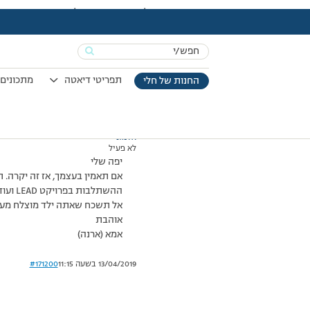
עמוד הבית
>
דיונים
>
פורום
>
זריקת עידוד ולא דיכאון – תשובה לעומרי
This topic has תגובה 1, 3 משתתפים, and was last updated
Search
מוצגות 3 תגובות – 1 עד 3 (מתוך 3 סה״כ)
for:
11/10/2010 בשעה 15:30
#171198
תפריטי דיאטה
מתכונים 
החנות של חלי
אלמוני
לא פעיל
יפה שלי
אם תאמין בעצמך, אז זה יקרה.
ההשתלבות בפרויקט LEAD ועוד.
אל תשכח שאתה ילד מוצלח מעין
אוהבת
אמא (ארנה)
13/04/2019 בשעה 11:15
#171200