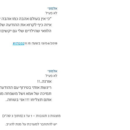
אלמוני
לא פעיל
“כי אין בעולם אהבה כמו אהבה ש
איזה כיף לקרוא את ההודעה שלך
הלוואי שהילדים שלי גם יקשיבו 
13/04/2019 בשעה 11:15
#171202
אלמוני
לא פעיל
אורנה..!!
ריגשת אותי בטירוף עם ההודעה הז
תמיכה של אמא ושל משפחה מאו
אתם תצליחו !!! אני בטוחה..
מוצגות 3 תגובות – 1 עד 3 (מתוך 3 סה״כ)
יש להתחבר למערכת על מנת להגיב.