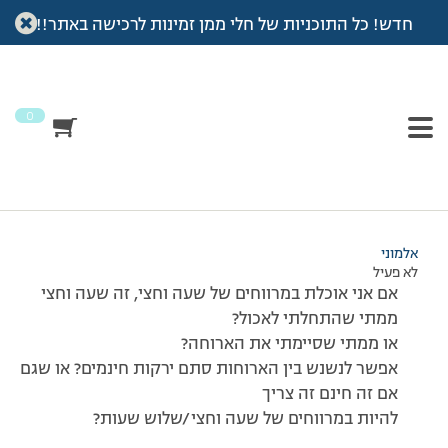
חדש! כל התוכניות של חלי ממן זמינות לרכישה באתר!!
עמוד הבית
>
דיונים
>
פורום
>
זמני ארוחות
This topic has 0 תגובות, משתתף 1, and was last updated
לפני
11 שנים, 11 חודשים
by
אלמוני
.
0
מוצגות 1 תגובות (מתוך 1 סה״כ)
20/08/2014 בשעה 22:47
#137578
אלמוני
לא פעיל
אם אני אוכלת במרווחים של שעה וחצי, זה שעה וחצי
ממתי שהתחלתי לאכול?
או ממתי שסיימתי את הארוחה?
אפשר לנשנש בין הארוחות סתם ירקות חינמים? או שגם
אם זה חינם זה צריך
להיות במרווחים של שעה וחצי/שלוש שעות?