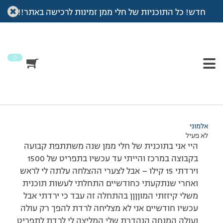
חדש! כל התוכניות של חלי ממן זמינות לרכישה באתר!!
עמוד הבית
>
דיונים
>
פורום
>
התייעצות ממי שיש לה ניסיון אישי
This topic has תגובה 1, 2 משתתפים, and was last updated
לפני
7 שנים, 3 חודשים
by
אלמוני
.
0
מוצגות 2 תגובות – 1 עד 2 (מתוך 2 סה״כ)
15/10/2013 בשעה 12:30
#155031
אלמוני
לא פעיל
היי אני בתוכנית של חלי ממן שנה משתתפת קבועה
בקבוצה במרכז והייתי עד עכשיו בתפריט של 1500
וירדתי 15 קילו – אבל לצערי ההצלחה עלתה לי לראש
ואחרי שנתקעתי כחודשיים התחלתי לעשות תוכנית
משלי קיזזתי המוןןןן בהתחלה זה עבד כי ירדתי אבל
עכשיו חודשיים אני לא מצליחה לרדת להפך רק עולה
ועולה המנחה הנהדרת שלי המליצה לי לרדת לתפריט