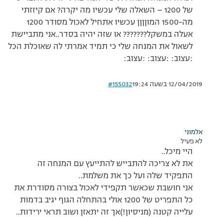
של 1200 – השאלה שלי עכשיו מה יקרה? אם קיזזתי
מה-1500 המוןןןן עכשיו אתחיל לאכול מסודר 1200
אעלה במשקל??????? או שזה יהיה בסדר..אני מתביישת
לשאול את המנחה שלי כי תמיד אמרתי לה שאוכלת הכל
:עצוב: :עצוב: :עצוב:
12/04/2019 בשעה 19:24
#155032
אלמוני
לא פעיל
היי מיכל..
את לא צריכה להתבייש להתייעץ עם המנחה זה
התפקיד שלה ועל כך את משלמת..
אני חושבת שכאשר תקפידי לאכול בצורה מסודרת את
כל התפריט של 1200 אולי בהתחלה הגוף יגיב בדמות
עלייה קטנה (מניסיון!)אך זה יתאזן ושוב תראי ירידות..