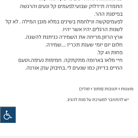
התמדה תידלוק שבועי.לפעמים קל ונעים והרגשה
בפיסגת ההר.
לפעמיםקשה ונילחמת בשינים במלא מובן המילה . לא קל
לשנות הרגלים.יהיו אשר יהיו.
ארץ הרזון.מריחה את השמירה כניתנת להשגה.
חלום יום יומי שענת תכריז ….שמירה.
פחות 41 קל.
חיי מלאו בארומה מתקתקה. חמימות נעימה.וטעם
החיים בדיוק כמו שנעים לי..בחיבוק ענק אורנה.
מוצגות 1 תגובות (מתוך 1 סה״כ)
יש להתחבר למערכת על מנת להגיב.