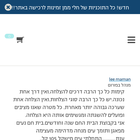
חדש! כל התוכניות של חלי ממן זמינות לרכישה באתר!!
עמוד הבית
>
דיונים
>
פורום
>
הצלחה ערכית היא הבסיס ליצירת כל דבר
This topic has 0 תגובות, משתתף 1, and was last updated
לפני
15 שנים, 6 חודשים
by
lee maman
.
0
מוצגות 1 תגובות (מתוך 1 סה״כ)
17/01/2011 בשעה 22:54
#175827
lee maman
מנהל בפורום
קימות כל כך הרבה דרכים להצלחה.ואין דרך אחת
נכונה.יש כל כך הרבה סוגי הצלחות.ואין הצלחה אחת
שערכה גבוהה יותר מאחרת. כל מטרה שאנו מציבים
ופועלים להשגתה ומגשימים אותה היא הצלחה.
אני בקבוצת הבית החם שנה וחודשים.בית חם נעים
מפאגן ותומך עים מנחה מדהימה מעצימה
ענת………..התחלתי עים מישקל 105 קל..