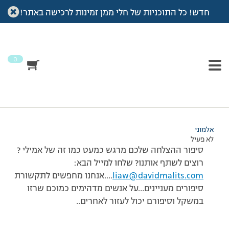
חדש! כל התוכניות של חלי ממן זמינות לרכישה באתר!
עמוד הבית
>
דיונים
>
פורום
>
הסיפור שלכם גם מרגש?
This topic has 0 תגובות, משתתף 1, and was last updated
לפני
14 שנים, 8 חודשים
by
אלמוני
.
0
מוצגות 1 תגובות (מתוך 1 סה״כ)
22/11/2011 בשעה 9:51
#184454
אלמוני
לא פעיל
סיפור ההצלחה שלכם מרגש כמעט כמו זה של אמילי ?
רוצים לשתף אותנו? שלחו למייל הבא:
liaw@davidmalits.com
….אנחנו מחפשים לתקשורת
סיפורים מעניינים…על אנשים מדהימים כמוכם שרזו
במשקל וסיפורם יכול לעזור לאחרים..