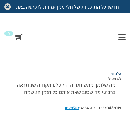
חדש! כל התוכניות של חלי ממן זמינות לרכישה באתר!
עמוד הבית
>
דיונים
>
פורום
>
הי איה
This topic has תגובה 1, 2 משתתפים, and was last updated
לפני
7 שנים, 3 חודשים
by
אלמוני
.
0
מוצגות 2 תגובות – 1 עד 2 (מתוך 2 סה״כ)
08/05/2011 בשעה 19:07
#178502
אלמוני
לא פעיל
מה שלומך ממש חסרה היית לנו מקוהה שניתראה
ברביעי מה שטוב שאת איתנו כל הזמן חג שמח
13/04/2019 בשעה 14:34
#178503