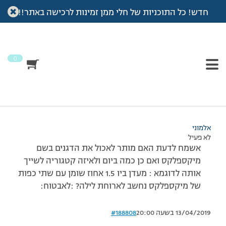
חדש! כל התוכניות של חלי ממן זמינות לרכישה באתר!!
עמוד הבית
>
דיונים
>
פורום
>
היי
This topic has תגובה 1, 2 משתתפים, and was last updated
לפני
7 שנים, 3 חודשים
by
אלמוני
.
0
מוצגות 2 תגובות – 1 עד 2 (מתוך 2 סה״כ)
26/02/2012 בשעה 13:42
#188807
אלמוני
לא פעיל
אשמח לדעת האם מותר לאכול את הדגנים בשם
מיקספלקס ואם כן כמה ביום ולאיזה קטגוריה לשייך
אותה לדוגמא : מעדן ביו 1.5 אחוז שומן עם שתי כפות
של מיקספלקס נחשב לארוחת לילה? :לאבטוח:
13/04/2019 בשעה 20:00
#188808