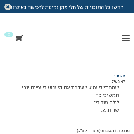
חדש! כל התוכניות של חלי ממן זמינות לרכישה באתר!!
עמוד הבית
>
דיונים
>
פורום
>
היי סיוון פ.
This topic has 0 תגובות, משתתף 1, and was last updated
לפני
18 שנים, 8 חודשים
by
אלמוני
.
0
מוצגות 1 תגובות (מתוך 1 סה״כ)
15/12/2007 בשעה 23:27
#33609
אלמוני
לא פעיל
שמחתי לשמוע שעברת את השבוע בשפיות יופי
תמשיכי כך
לילה טוב ביי………
שרית .צ.
מוצגות 1 תגובות (מתוך 1 סה״כ)