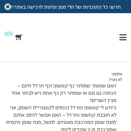
חדש! כל התוכניות של חלי ממן זמינות לרכישה באתר!!
עמוד הבית
>
דיונים
>
פורום
>
היי איה
This topic has תגובה 1, 2 משתתפים, and was last updated
לפני
7 שנים, 3 חודשים
by
אלמוני
.
0
מוצגות 2 תגובות – 1 עד 2 (מתוך 2 סה״כ)
27/02/2011 בשעה 13:08
#176808
אלמוני
לא פעיל
האם שנאמר שמותר כף קטשופ וכף חרדל חינם –
הכוונה גם וגם או שמותר רק כף אחת ויש לבחור אחד
מבין השניים?
כיודע לי קטשופ וחרדל נכנסים לקטגוריית השומן, אני
לא חובבת קטשופ וחרדל – האם אפשר להסב אותם
למנת שומן המורכבת מאגוזים. למשל, מנת שומן חינמית
שמורכבת מ-7 שקדים ליום?