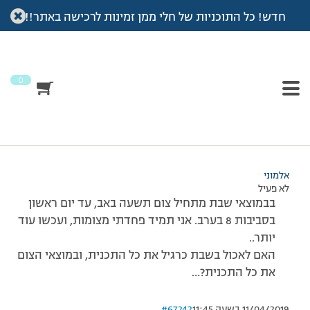
חדש! כל התוכניות של חלי ממן זמינות לרכישה באתר!!
עמוד הבית
>
דיונים
>
פורום
>
היי איה, א"יה!
This topic has תגובה 1, משתתף 1, and was last updated
לפני 7
שנים, 4 חודשים
by
אלמוני
.
0
מוצגות 2 תגובות – 1 עד 2 (מתוך 2 סה״כ)
06/08/2008 בשעה 7:08
#67241
אלמוני
לא פעיל
בבמוצאי שבת מתחיל צום תשעה באב, עד יום ראשון
בסביבות 8 בערב. אני תמיד פחדתי מצומות, ועכשו עוד
יותר..
האם לאכול בשבת כרגיל את כל התכנית, ובמוצאי הצום
את כל התכנית?…
11/04/2019 בשעה 11:45
#67242